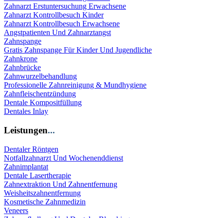
Zahnarzt Erstuntersuchung Erwachsene
Zahnarzt Kontrollbesuch Kinder
Zahnarzt Kontrollbesuch Erwachsene
Angstpatienten Und Zahnarztangst
Zahnspange
Gratis Zahnspange Für Kinder Und Jugendliche
Zahnkrone
Zahnbrücke
Zahnwurzelbehandlung
Professionelle Zahnreinigung & Mundhygiene
Zahnfleischentzündung
Dentale Kompositfüllung
Dentales Inlay
Leistungen
...
Dentaler Röntgen
Notfallzahnarzt Und Wochenenddienst
Zahnimplantat
Dentale Lasertherapie
Zahnextraktion Und Zahnentfernung
Weisheitszahnentfernung
Kosmetische Zahnmedizin
Veneers