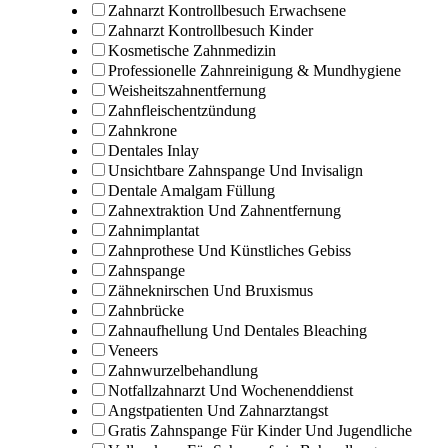
Zahnarzt Kontrollbesuch Erwachsene
Zahnarzt Kontrollbesuch Kinder
Kosmetische Zahnmedizin
Professionelle Zahnreinigung & Mundhygiene
Weisheitszahnentfernung
Zahnfleischentzündung
Zahnkrone
Dentales Inlay
Unsichtbare Zahnspange Und Invisalign
Dentale Amalgam Füllung
Zahnextraktion Und Zahnentfernung
Zahnimplantat
Zahnprothese Und Künstliches Gebiss
Zahnspange
Zähneknirschen Und Bruxismus
Zahnbrücke
Zahnaufhellung Und Dentales Bleaching
Veneers
Zahnwurzelbehandlung
Notfallzahnarzt Und Wochenenddienst
Angstpatienten Und Zahnarztangst
Gratis Zahnspange Für Kinder Und Jugendliche