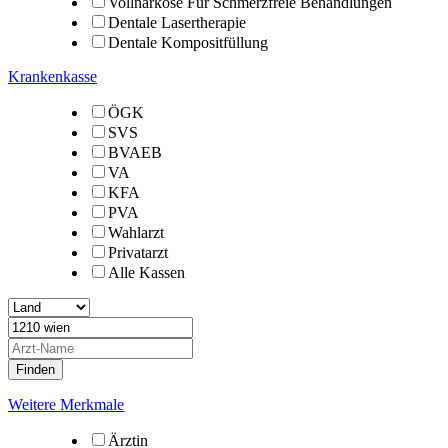
Vollnarkose Für Schmerzfreie Behandlungen
Dentale Lasertherapie
Dentale Kompositfüllung
Krankenkasse
ÖGK
SVS
BVAEB
VA
KFA
PVA
Wahlarzt
Privatarzt
Alle Kassen
Weitere Merkmale
Ärztin