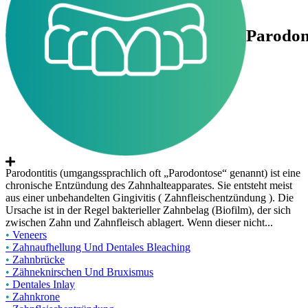
Parodon
Parodontitis (umgangssprachlich oft „Parodontose“ genannt) ist eine
chronische Entzündung des Zahnhalteapparates. Sie entsteht meist
aus einer unbehandelten Gingivitis ( Zahnfleischentzündung ). Die
Ursache ist in der Regel bakterieller Zahnbelag (Biofilm), der sich
zwischen Zahn und Zahnfleisch ablagert. Wenn dieser nicht...
•
Veneers
•
Zahnaufhellung Und Dentales Bleaching
•
Zahnbrücke
•
Zähneknirschen Und Bruxismus
•
Dentales Inlay
•
Zahnkrone