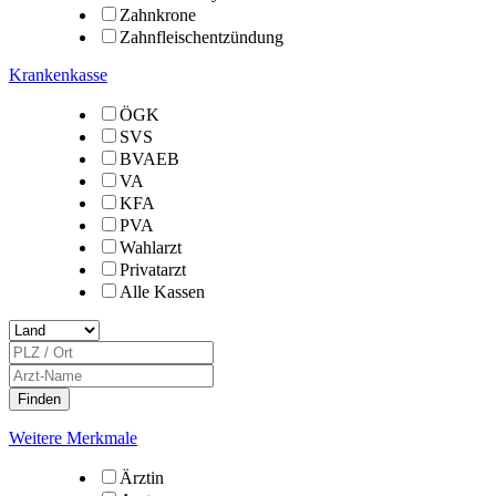
Zahnkrone
Zahnfleischentzündung
Krankenkasse
ÖGK
SVS
BVAEB
VA
KFA
PVA
Wahlarzt
Privatarzt
Alle Kassen
Weitere Merkmale
Ärztin