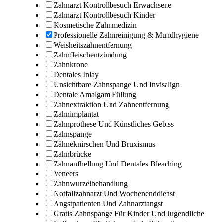
Zahnarzt Kontrollbesuch Erwachsene
Zahnarzt Kontrollbesuch Kinder
Kosmetische Zahnmedizin
Professionelle Zahnreinigung & Mundhygiene
Weisheitszahnentfernung
Zahnfleischentzündung
Zahnkrone
Dentales Inlay
Unsichtbare Zahnspange Und Invisalign
Dentale Amalgam Füllung
Zahnextraktion Und Zahnentfernung
Zahnimplantat
Zahnprothese Und Künstliches Gebiss
Zahnspange
Zähneknirschen Und Bruxismus
Zahnbrücke
Zahnaufhellung Und Dentales Bleaching
Veneers
Zahnwurzelbehandlung
Notfallzahnarzt Und Wochenenddienst
Angstpatienten Und Zahnarztangst
Gratis Zahnspange Für Kinder Und Jugendliche