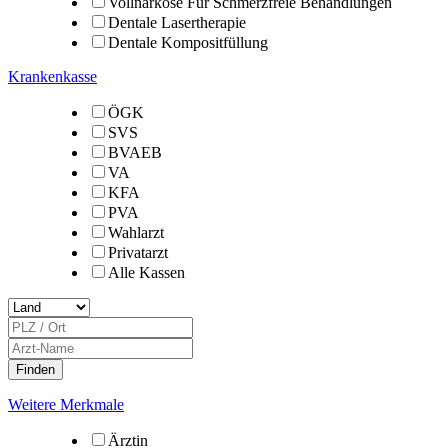
Vollnarkose Für Schmerzfreie Behandlungen
Dentale Lasertherapie
Dentale Kompositfüllung
Krankenkasse
ÖGK
SVS
BVAEB
VA
KFA
PVA
Wahlarzt
Privatarzt
Alle Kassen
Weitere Merkmale
Ärztin