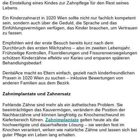
die Einstellung eines Kindes zur Zahnpflege für den Rest seines
Lebens.
Ein Kinderzahnarzt in 1020 Wien sollte nicht nur fachlich kompetent
sein, sondern auch über die Geduld, die Sprache und das
Einfühlungsvermögen verfügen, das Kinder brauchen, um Vertrauen
zu fassen.
Empfohlen wird der erste Besuch bereits kurz nach dem
Durchbruch des ersten Milchzahns – also im zweiten Lebensjahr.
Frühzeitige Kontrollen, Fluoridierungen und Fissurenversiegelungen
schützen Kinderzähne effektiv vor Karies und ersparen späteren
Behandlungsbedarf.
DentalAce macht es Eltern einfach, gezielt nach kinderfreundlichen
Praxen in 1020 Wien zu suchen – inklusive Bewertungen von
anderen Familien aus dem Bezirk.
Zahnimplantate und Zahnersatz
Fehlende Zähne sind mehr als ein ästhetisches Problem. Sie
beeinträchtigen das Kauvermögen, verändern die Position der
Nachbarzähne und können langfristig zu Knochenschwund im
Kieferbereich führen.
Zahnimplantate
gelten heute als die
hochwertigste und dauerhafteste Lösung – sie werden fest im
Knochen verankert, wirken wie natürliche Zähne und lassen sich bei
guter Pflege ein Leben lang erhalten.