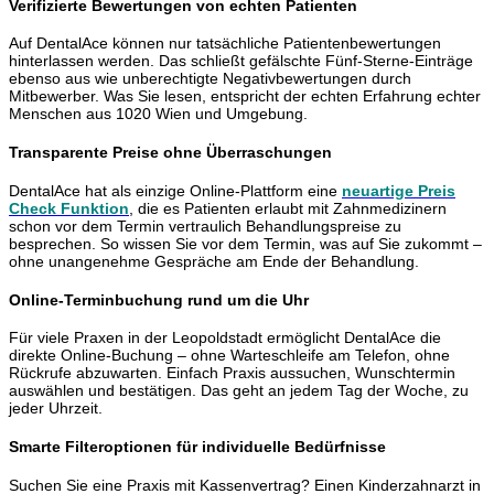
Verifizierte Bewertungen von echten Patienten
Auf DentalAce können nur tatsächliche Patientenbewertungen
hinterlassen werden. Das schließt gefälschte Fünf-Sterne-Einträge
ebenso aus wie unberechtigte Negativbewertungen durch
Mitbewerber. Was Sie lesen, entspricht der echten Erfahrung echter
Menschen aus 1020 Wien und Umgebung.
Transparente Preise ohne Überraschungen
DentalAce hat als einzige Online-Plattform eine
neuartige Preis
Check Funktion
, die es Patienten erlaubt mit Zahnmedizinern
schon vor dem Termin vertraulich Behandlungspreise zu
besprechen. So wissen Sie vor dem Termin, was auf Sie zukommt –
ohne unangenehme Gespräche am Ende der Behandlung.
Online-Terminbuchung rund um die Uhr
Für viele Praxen in der Leopoldstadt ermöglicht DentalAce die
direkte Online-Buchung – ohne Warteschleife am Telefon, ohne
Rückrufe abzuwarten. Einfach Praxis aussuchen, Wunschtermin
auswählen und bestätigen. Das geht an jedem Tag der Woche, zu
jeder Uhrzeit.
Smarte Filteroptionen für individuelle Bedürfnisse
Suchen Sie eine Praxis mit Kassenvertrag? Einen Kinderzahnarzt in