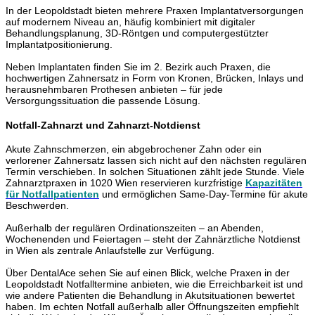
In der Leopoldstadt bieten mehrere Praxen Implantatversorgungen
auf modernem Niveau an, häufig kombiniert mit digitaler
Behandlungsplanung, 3D-Röntgen und computergestützter
Implantatpositionierung.
Neben Implantaten finden Sie im 2. Bezirk auch Praxen, die
hochwertigen Zahnersatz in Form von Kronen, Brücken, Inlays und
herausnehmbaren Prothesen anbieten – für jede
Versorgungssituation die passende Lösung.
Notfall-Zahnarzt und Zahnarzt-Notdienst
Akute Zahnschmerzen, ein abgebrochener Zahn oder ein
verlorener Zahnersatz lassen sich nicht auf den nächsten regulären
Termin verschieben. In solchen Situationen zählt jede Stunde. Viele
Zahnarztpraxen in 1020 Wien reservieren kurzfristige
Kapazitäten
für Notfallpatienten
und ermöglichen Same-Day-Termine für akute
Beschwerden.
Außerhalb der regulären Ordinationszeiten – an Abenden,
Wochenenden und Feiertagen – steht der Zahnärztliche Notdienst
in Wien als zentrale Anlaufstelle zur Verfügung.
Über DentalAce sehen Sie auf einen Blick, welche Praxen in der
Leopoldstadt Notfalltermine anbieten, wie die Erreichbarkeit ist und
wie andere Patienten die Behandlung in Akutsituationen bewertet
haben. Im echten Notfall außerhalb aller Öffnungszeiten empfiehlt