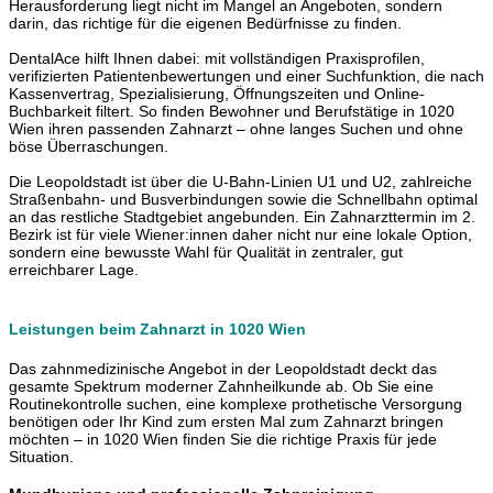
Herausforderung liegt nicht im Mangel an Angeboten, sondern
darin, das richtige für die eigenen Bedürfnisse zu finden.
DentalAce hilft Ihnen dabei: mit vollständigen Praxisprofilen,
verifizierten Patientenbewertungen und einer Suchfunktion, die nach
Kassenvertrag, Spezialisierung, Öffnungszeiten und Online-
Buchbarkeit filtert. So finden Bewohner und Berufstätige in 1020
Wien ihren passenden Zahnarzt – ohne langes Suchen und ohne
böse Überraschungen.
Die Leopoldstadt ist über die U-Bahn-Linien U1 und U2, zahlreiche
Straßenbahn- und Busverbindungen sowie die Schnellbahn optimal
an das restliche Stadtgebiet angebunden. Ein Zahnarzttermin im 2.
Bezirk ist für viele Wiener:innen daher nicht nur eine lokale Option,
sondern eine bewusste Wahl für Qualität in zentraler, gut
erreichbarer Lage.
Leistungen beim Zahnarzt in 1020 Wien
Das zahnmedizinische Angebot in der Leopoldstadt deckt das
gesamte Spektrum moderner Zahnheilkunde ab. Ob Sie eine
Routinekontrolle suchen, eine komplexe prothetische Versorgung
benötigen oder Ihr Kind zum ersten Mal zum Zahnarzt bringen
möchten – in 1020 Wien finden Sie die richtige Praxis für jede
Situation.