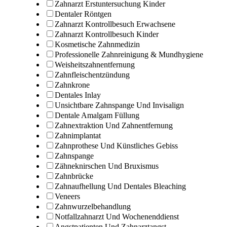
Zahnarzt Erstuntersuchung Kinder
Dentaler Röntgen
Zahnarzt Kontrollbesuch Erwachsene
Zahnarzt Kontrollbesuch Kinder
Kosmetische Zahnmedizin
Professionelle Zahnreinigung & Mundhygiene
Weisheitszahnentfernung
Zahnfleischentzündung
Zahnkrone
Dentales Inlay
Unsichtbare Zahnspange Und Invisalign
Dentale Amalgam Füllung
Zahnextraktion Und Zahnentfernung
Zahnimplantat
Zahnprothese Und Künstliches Gebiss
Zahnspange
Zähneknirschen Und Bruxismus
Zahnbrücke
Zahnaufhellung Und Dentales Bleaching
Veneers
Zahnwurzelbehandlung
Notfallzahnarzt Und Wochenenddienst
Angstpatienten Und Zahnarztangst