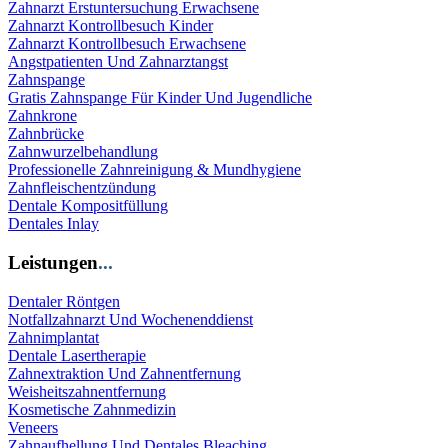
Zahnarzt Erstuntersuchung Erwachsene
Zahnarzt Kontrollbesuch Kinder
Zahnarzt Kontrollbesuch Erwachsene
Angstpatienten Und Zahnarztangst
Zahnspange
Gratis Zahnspange Für Kinder Und Jugendliche
Zahnkrone
Zahnbrücke
Zahnwurzelbehandlung
Professionelle Zahnreinigung & Mundhygiene
Zahnfleischentzündung
Dentale Kompositfüllung
Dentales Inlay
Leistungen
...
Dentaler Röntgen
Notfallzahnarzt Und Wochenenddienst
Zahnimplantat
Dentale Lasertherapie
Zahnextraktion Und Zahnentfernung
Weisheitszahnentfernung
Kosmetische Zahnmedizin
Veneers
Zahnaufhellung Und Dentales Bleaching