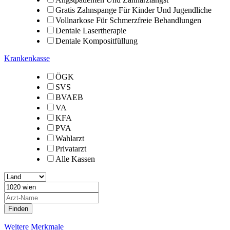
Gratis Zahnspange Für Kinder Und Jugendliche
Vollnarkose Für Schmerzfreie Behandlungen
Dentale Lasertherapie
Dentale Kompositfüllung
Krankenkasse
ÖGK
SVS
BVAEB
VA
KFA
PVA
Wahlarzt
Privatarzt
Alle Kassen
Weitere Merkmale