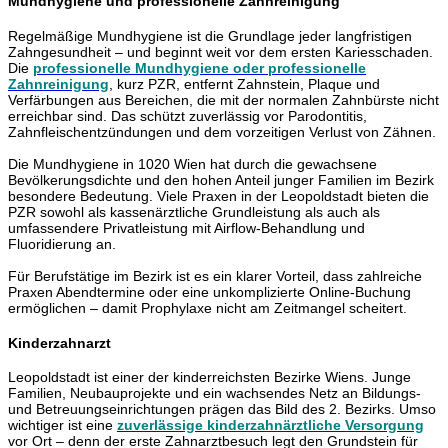
Mundhygiene und professionelle Zahnreinigung
Regelmäßige Mundhygiene ist die Grundlage jeder langfristigen
Zahngesundheit – und beginnt weit vor dem ersten Kariesschaden.
Die
professionelle Mundhygiene oder professionelle
Zahnreinigung
, kurz PZR, entfernt Zahnstein, Plaque und
Verfärbungen aus Bereichen, die mit der normalen Zahnbürste nicht
erreichbar sind. Das schützt zuverlässig vor Parodontitis,
Zahnfleischentzündungen und dem vorzeitigen Verlust von Zähnen.
Die Mundhygiene in 1020 Wien hat durch die gewachsene
Bevölkerungsdichte und den hohen Anteil junger Familien im Bezirk
besondere Bedeutung. Viele Praxen in der Leopoldstadt bieten die
PZR sowohl als kassenärztliche Grundleistung als auch als
umfassendere Privatleistung mit Airflow-Behandlung und
Fluoridierung an.
Für Berufstätige im Bezirk ist es ein klarer Vorteil, dass zahlreiche
Praxen Abendtermine oder eine unkomplizierte Online-Buchung
ermöglichen – damit Prophylaxe nicht am Zeitmangel scheitert.
Kinderzahnarzt
Leopoldstadt ist einer der kinderreichsten Bezirke Wiens. Junge
Familien, Neubauprojekte und ein wachsendes Netz an Bildungs-
und Betreuungseinrichtungen prägen das Bild des 2. Bezirks. Umso
wichtiger ist eine
zuverlässige kinderzahnärztliche Versorgung
vor Ort – denn der erste Zahnarztbesuch legt den Grundstein für