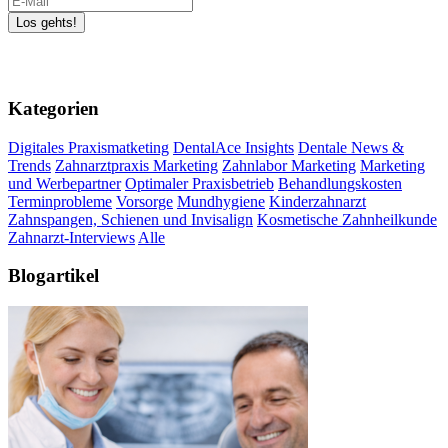
Kategorien
Digitales Praxismatketing
DentalAce Insights
Dentale News &
Trends
Zahnarztpraxis Marketing
Zahnlabor Marketing
Marketing
und Werbepartner
Optimaler Praxisbetrieb
Behandlungskosten
Terminprobleme
Vorsorge
Mundhygiene
Kinderzahnarzt
Zahnspangen, Schienen und Invisalign
Kosmetische Zahnheilkunde
Zahnarzt-Interviews
Alle
Blogartikel