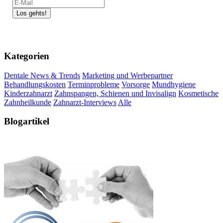
Kategorien
Dentale News & Trends
Marketing und Werbepartner
Behandlungskosten
Terminprobleme
Vorsorge
Mundhygiene
Kinderzahnarzt
Zahnspangen, Schienen und Invisalign
Kosmetische
Zahnheilkunde
Zahnarzt-Interviews
Alle
Blogartikel