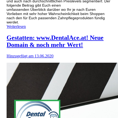
und auch nach durchschnittlichen Preislevels segmentiert. Der
folgende Beitrag gibt Euch einen
umfassenden
Überblick
darüber wo Ihr je nach Euren
Vorlieben mit sehr hoher Wahrscheinlichkeit beim Shoppen
nach den f
ür Euch passenden
Zahnpflegeprodukten f
ündig
werdet.
Weiterlesen
Gestatten: www.DentalAce.at! Neue
Domain & noch mehr Wert!
Hinzugefügt am 13.06.2020