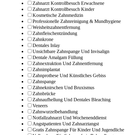
Zahnarzt Kontrollbesuch Erwachsene
Zahnarzt Kontrollbesuch Kinder
Kosmetische Zahnmedizin
Professionelle Zahnreinigung & Mundhygiene
Weisheitszahnentfernung
Zahnfleischentzündung
Zahnkrone
Dentales Inlay
Unsichtbare Zahnspange Und Invisalign
Dentale Amalgam Füllung
Zahnextraktion Und Zahnentfernung
Zahnimplantat
Zahnprothese Und Künstliches Gebiss
Zahnspange
Zähneknirschen Und Bruxismus
Zahnbrücke
Zahnaufhellung Und Dentales Bleaching
Veneers
Zahnwurzelbehandlung
Notfallzahnarzt Und Wochenenddienst
Angstpatienten Und Zahnarztangst
Gratis Zahnspange Für Kinder Und Jugendliche