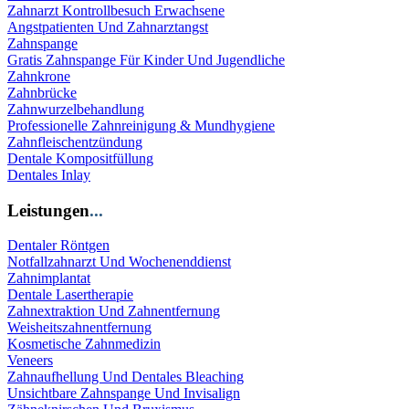
Zahnarzt Kontrollbesuch Erwachsene
Angstpatienten Und Zahnarztangst
Zahnspange
Gratis Zahnspange Für Kinder Und Jugendliche
Zahnkrone
Zahnbrücke
Zahnwurzelbehandlung
Professionelle Zahnreinigung & Mundhygiene
Zahnfleischentzündung
Dentale Kompositfüllung
Dentales Inlay
Leistungen
...
Dentaler Röntgen
Notfallzahnarzt Und Wochenenddienst
Zahnimplantat
Dentale Lasertherapie
Zahnextraktion Und Zahnentfernung
Weisheitszahnentfernung
Kosmetische Zahnmedizin
Veneers
Zahnaufhellung Und Dentales Bleaching
Unsichtbare Zahnspange Und Invisalign