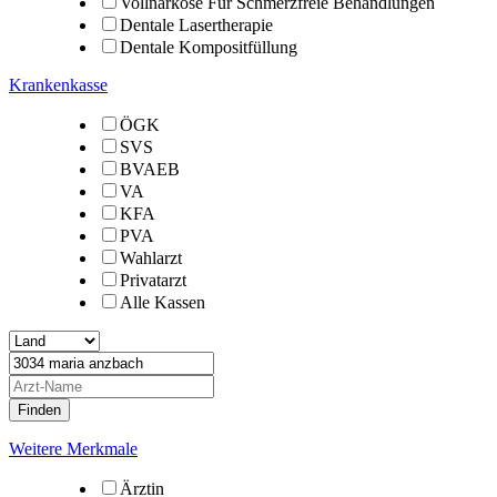
Vollnarkose Für Schmerzfreie Behandlungen
Dentale Lasertherapie
Dentale Kompositfüllung
Krankenkasse
ÖGK
SVS
BVAEB
VA
KFA
PVA
Wahlarzt
Privatarzt
Alle Kassen
Weitere Merkmale
Ärztin