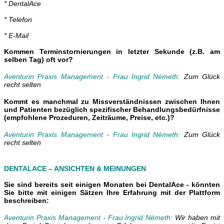
* DentalAce
* Telefon
* E-Mail
Kommen Terminstornierungen in letzter Sekunde (z.B. am
selben Tag) oft vor?
Aventurin Praxis Management
- Frau Ingrid Németh
:
Zum Gl
ü
ck
recht selten
Kommt es manchmal zu Missverständnissen zwischen Ihnen
und Patienten bezüglich spezifischer Behandlungsbedürfnisse
(empfohlene Prozeduren, Zeiträume, Preise, etc.)?
Aventurin Praxis Management
- Frau Ingrid Németh
:
Zum Glück
recht selten
DENTALACE – ANSICHTEN & MEINUNGEN
Sie sind bereits seit einigen Monaten bei DentalAce - könnten
Sie bitte mit einigen Sätzen Ihre Erfahrung mit der Plattform
beschreiben:
Aventurin Praxis Management
- Frau Ingrid Németh
:
Wir haben mit