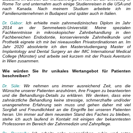
Rome Tor und unternahm auch einige Studienreisen in die USA und
nach Kanada. Nach meinem Studium arbeitete ich im
Familienunternehmen in Budapest und später auch in Italien.
Dr. Gábor:
Ich erhielte mein zahnmedizinisches Diplom im Jahr
2014 an der Semmelweis-Universität. Meine spezialen
Fachkenntnisse in mikroskopischer Zahnbehandlung in den
Fachbereichen Endodontie, konservierende Zahnheilkunde und
Prothetik eignete ich mir bei niveauvollen Privatordinationen an. Im
Jahr 2020 absolvierte ich den Masterstudiengang Master of
Implantology and Dental Surgery an der
IMC International Medical
College (
Münster) und arbeite seit kurzem mit der Praxis Aventurin
in Wien zusammen.
Wie würden Sie Ihr unikales Wertangebot für Patienten
beschreiben?
Dr. Süle:
Wir nehmen uns immer ausreichend Zeit, uns die
Wünsche unserer Patienten anzuhören, ihre Fragen zu beantworten
und die Behandlungs-Details zu erklären. Wir denken, dass eine
zahnärztliche Behandlung keine stressige, schmerzhafte und/oder
unangenehme Erfahrung sein muss und gehen daher mit viel
Sorgfalt und Freundlichkeit an die Eingriffe bei unseren Patienten
heran. Um immer auf dem neuesten Stand des Faches zu bleiben,
stehe ich auch laufend in Kontakt mit einigen der bekanntesten
Professoren im Bereich der Zahnmedizin und Zahnpflege.