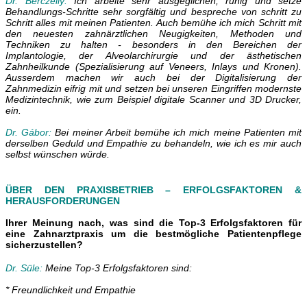
Dr. Berczelly:
Ich arbeite sehr ausgeglichen, ruhig und setze
Behandlungs-Schritte sehr sorgfältig und bespreche von schritt zu
Schritt alles mit meinen Patienten. Auch bemühe ich mich Schritt mit
den neuesten zahnärztlichen Neugigkeiten, Methoden und
Techniken zu halten - besonders in den Bereichen der
Implantologie, der Alveolarchirurgie und der ästhetischen
Zahnheilkunde (Spezialisierung auf Veneers, Inlays und Kronen).
Ausserdem machen wir auch bei der Digitalisierung der
Zahnmedizin eifrig mit und setzen bei unseren Eingriffen modernste
Medizintechnik, wie zum Beispiel digitale Scanner und 3D Drucker,
ein.
Dr. Gábor:
Bei meiner Arbeit bemühe ich mich meine Patienten mit
derselben Geduld und Empathie zu behandeln, wie ich es mir auch
selbst wünschen würde.
ÜBER DEN PRAXISBETRIEB – ERFOLGSFAKTOREN &
HERAUSFORDERUNGEN
Ihrer Meinung nach, was sind die Top-3 Erfolgsfaktoren für
eine Zahnarztpraxis um die bestmögliche Patientenpflege
sicherzustellen?
Dr. Süle:
Meine Top-3 Erfolgsfaktoren sind:
* Freundlichkeit und Empathie