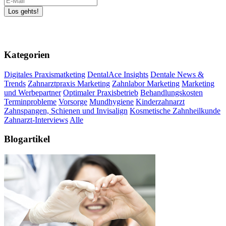
Kategorien
Digitales Praxismatketing
DentalAce Insights
Dentale News &
Trends
Zahnarztpraxis Marketing
Zahnlabor Marketing
Marketing
und Werbepartner
Optimaler Praxisbetrieb
Behandlungskosten
Terminprobleme
Vorsorge
Mundhygiene
Kinderzahnarzt
Zahnspangen, Schienen und Invisalign
Kosmetische Zahnheilkunde
Zahnarzt-Interviews
Alle
Blogartikel