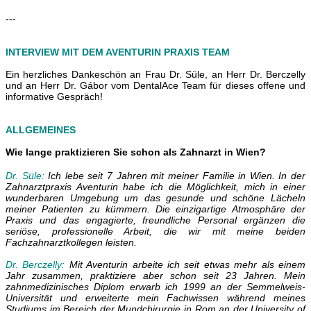
---
INTERVIEW MIT DEM AVENTURIN PRAXIS TEAM
Ein herzliches Dankeschön an
Frau Dr. Süle, an Herr Dr. Berczelly
und an Herr Dr. Gábor
vom DentalAce Team für dieses offene und
informative Gespräch!
ALLGEMEINES
Wie lange praktizieren Sie schon als Zahnarzt in Wien?
Dr. Süle:
Ich lebe seit 7 Jahren mit meiner Familie in Wien. In der
Zahnarztpraxis Aventurin habe ich die Möglichkeit, mich in einer
wunderbaren Umgebung um das gesunde und schöne Lächeln
meiner Patienten zu kümmern. Die einzigartige Atmosphäre der
Praxis und das engagierte, freundliche Personal ergänzen die
seriöse, professionelle Arbeit, die wir mit meine beiden
Fachzahnarztkollegen leisten.
Dr. Berczelly:
Mit Aventurin arbeite ich seit etwas mehr als einem
Jahr zusammen, praktiziere aber schon seit 23 Jahren. Mein
zahnmedizinisches Diplom erwarb ich 1999 an der Semmelweis-
Universität und erweiterte mein Fachwissen während meines
Studiums im Bereich der Mundchirurgie in Rom an der University of