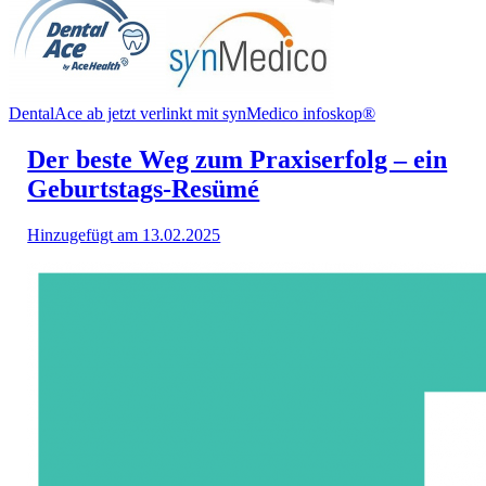
DentalAce ab jetzt verlinkt mit synMedico infoskop®
Der beste Weg zum Praxiserfolg – ein
Geburtstags-Resümé
Hinzugefügt am 13.02.2025