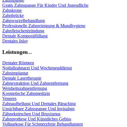
Zahnspange
Gratis Zahnspange Für Kinder Und Jugendliche
Zahnkrone
Zahnbrücke
Zahnwurzelbehandlung
Professionelle Zahnreinigung & Mundhygiene
Zahnfleischentzündung
Dentale Kompositfüllung
Dentales Inlay
Leistungen
...
Dentaler Röntgen
Notfallzahnarzt Und Wochenenddienst
Zahnimplantat
Dentale Lasertherapie
Zahnextraktion Und Zahnentfernung
Weisheitszahnentfernung
Kosmetische Zahnmedizin
Veneers
Zahnaufhellung Und Dentales Bleaching
Unsichtbare Zahnspange Und Invisalign
Zähneknirschen Und Bruxismus
Zahnprothese Und Künstliches Gebiss
Vollnarkose Für Schmerzfreie Behandlungen