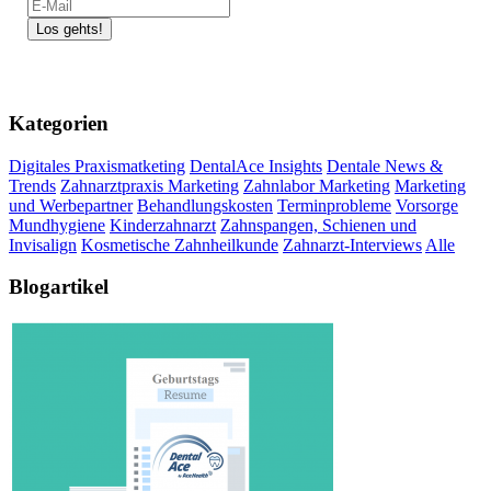
Kategorien
Digitales Praxismatketing
DentalAce Insights
Dentale News &
Trends
Zahnarztpraxis Marketing
Zahnlabor Marketing
Marketing
und Werbepartner
Behandlungskosten
Terminprobleme
Vorsorge
Mundhygiene
Kinderzahnarzt
Zahnspangen, Schienen und
Invisalign
Kosmetische Zahnheilkunde
Zahnarzt-Interviews
Alle
Blogartikel