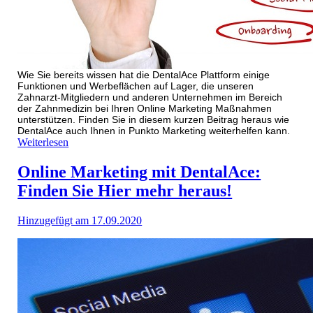
Wie Sie bereits wissen hat die DentalAce Plattform einige
Funktionen und Werbefl
ä
chen auf Lager, die unseren
Zahnarzt-Mitgliedern und anderen Unternehmen im Bereich
der Zahnmedizin bei Ihren Online Marketing Ma
ß
nahmen
unterst
ü
tzen. Finden Sie in diesem kurzen Beitrag heraus wie
DentalAce auch Ihnen in Punkto Marketing weiterhelfen kann.
Weiterlesen
Online Marketing mit DentalAce:
Finden Sie Hier mehr heraus!
Hinzugefügt am 17.09.2020