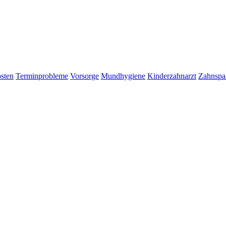
sten
Terminprobleme
Vorsorge
Mundhygiene
Kinderzahnarzt
Zahnspan