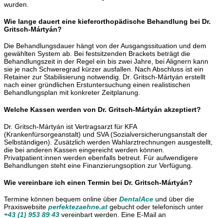
wurden.
Wie lange dauert eine kieferorthopädische Behandlung bei Dr.
Gritsch-Mártyán?
Die Behandlungsdauer hängt von der Ausgangssituation und dem
gewählten System ab. Bei festsitzenden Brackets beträgt die
Behandlungszeit in der Regel ein bis zwei Jahre, bei Alignern kann
sie je nach Schweregrad kürzer ausfallen. Nach Abschluss ist ein
Retainer zur Stabilisierung notwendig. Dr. Gritsch-Mártyán erstellt
nach einer gründlichen Erstuntersuchung einen realistischen
Behandlungsplan mit konkreter Zeitplanung.
Welche Kassen werden von Dr. Gritsch-Mártyán akzeptiert?
Dr. Gritsch-Mártyán ist Vertragsarzt für KFA
(Krankenfürsorgeanstalt) und SVA (Sozialversicherungsanstalt der
Selbständigen). Zusätzlich werden Wahlarztrechnungen ausgestellt,
die bei anderen Kassen eingereicht werden können.
Privatpatient:innen werden ebenfalls betreut. Für aufwendigere
Behandlungen steht eine Finanzierungsoption zur Verfügung.
Wie vereinbare ich einen Termin bei Dr. Gritsch-Mártyán?
Termine können bequem online über
DentalAce
und über die
Praxiswebsite
perfektezaehne.at
gebucht oder telefonisch unter
+43 (1) 953 89 43
vereinbart werden. Eine E-Mail an