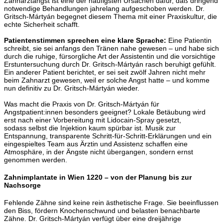
Zahnarztangst ist eine der häufigsten Ursachen dafür, daß dringend
notwendige Behandlungen jahrelang aufgeschoben werden. Dr.
Gritsch-Mártyán begegnet diesem Thema mit einer Praxiskultur, die
echte Sicherheit schafft.
Patientenstimmen sprechen eine klare Sprache:
Eine Patientin
schreibt, sie sei anfangs den Tränen nahe gewesen – und habe sich
durch die ruhige, fürsorgliche Art der Assistentin und die vorsichtige
Erstuntersuchung durch Dr. Gritsch-Mártyán rasch beruhigt gefühlt.
Ein anderer Patient berichtet, er sei seit zwölf Jahren nicht mehr
beim Zahnarzt gewesen, weil er solche Angst hatte – und komme
nun definitiv zu Dr. Gritsch-Mártyán wieder.
Was macht die Praxis von Dr. Gritsch-Mártyán für
Angstpatient:innen besonders geeignet? Lokale Betäubung wird
erst nach einer Vorbereitung mit Lidocain-Spray gesetzt,
sodass selbst die Injektion kaum spürbar ist. Musik zur
Entspannung, transparente Schritt-für-Schritt-Erklärungen und ein
eingespieltes Team aus Ärztin und Assistenz schaffen eine
Atmosphäre, in der Ängste nicht übergangen, sondern ernst
genommen werden.
Zahnimplantate in Wien 1220 – von der Planung bis zur
Nachsorge
Fehlende Zähne sind keine rein ästhetische Frage. Sie beeinflussen
den Biss, fördern Knochenschwund und belasten benachbarte
Zähne. Dr. Gritsch-Mártyán verfügt über eine dreijährige