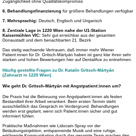
Zugänglichkeit ohne Qualitätskompromiss
6. Behandlungsfinanzierung
für größere Behandlungen verfügbar
7. Mehrsprachig:
Deutsch, Englisch und Ungarisch
8. Zentrale Lage in 1220 Wien nahe der U1-Station
Kaisermühlen VIC:
Sehr gut erreichbar aus der gesamten
Donaustadt und dem benachbarten 21. Bezirk
Das stetig wachsende Vertrauen, daß immer mehr Wiener
Patient:innen für Dr. Gritsch-Mártyán haben ist ganz klar ihren sehr
starken und hohen Bewertungen hier auf DentalAce zu entnehmen.
Häufig gestellte Fragen zu Dr. Katalin Gritsch-Mártyán
(Zahnarzt in 1220 Wien)
Wie geht Dr. Gritsch-Mártyán mit Angstpatient:innen um?
Die Praxis hat die Betreuung von Angstpatient:innen als festen
Bestandteil ihrer Arbeit verankert. Beim ersten Termin steht
ausschließlich das Gespräch im Vordergrund. Behandlungen
werden erst geplant, wenn sich Patient:innen sicher und gut
informiert fühlen.
Praktische Maßnahmen wie Lidocain-Spray vor der
Betäubungsinjektion, entspannende Musik und eine ruhige,
erklärende Kommunikation durch das gesamte Team machen den