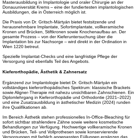
Masterausbildung in Implantologie und oraler Chirurgie an der
Donauuniversität Krems – eine der fundiertesten implantologischen
Ausbildungen, die in Österreich möglich ist.
Die Praxis von Dr. Gritsch-Mártyán bietet festsitzende und
herausnehmbare Implantate, Sofortimplantate, vollkeramische
Kronen und Brücken, Stiftkronen sowie Knochenaufbau an. Der
gesamte Prozess – von der Kieferuntersuchung über die
Implantation bis zur Nachsorge – wird direkt in der Ordination in
Wien 1220 betreut.
Spezielle Implantat-Checks und eine langfristige Pflege der
Versorgung sind ebenfalls Teil des Angebots.
Kieferorthopädie, Ästhetik & Zahnersatz
Ergänzend zur Implantologie bietet Dr. Gritsch-Mártyán ein
vollständiges kieferorthopädisches Spektrum: klassische Brackets
sowie Aligner-Therapie mit nahezu unsichtbaren Zahnschienen. Ein
Diplomlehrgang in Kieferorthopädie und Orthodontie (2021–2022)
und eine Zusatzausbildung in ästhetischer Medizin (2024) runden
ihre Qualifikationen ab.
Im Bereich Ästhetik stehen professionelles In-Office-Bleaching für
sofort sichtbar strahlendere Zähne sowie weitere kosmetische
Behandlungen zur Verfügung. Hochwertige vollkeramische Kronen
und Brücken, Teil- und Vollprothesen sowie konservierende
Versorgungen mit farblich angepassten Füllungen ergänzen das