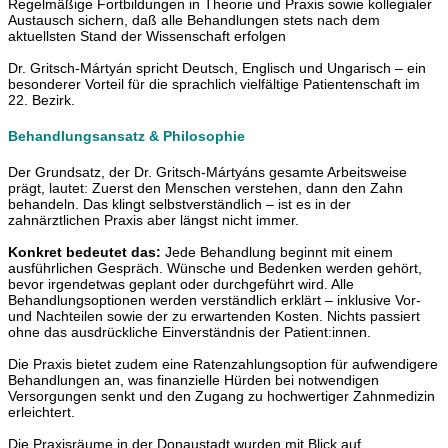
Regelmäßige Fortbildungen in Theorie und Praxis sowie kollegialer
Austausch sichern, daß alle Behandlungen stets nach dem
aktuellsten Stand der Wissenschaft erfolgen
Dr. Gritsch-Mártyán spricht Deutsch, Englisch und Ungarisch – ein
besonderer Vorteil für die sprachlich vielfältige Patientenschaft im
22. Bezirk.
Behandlungsansatz & Philosophie
Der Grundsatz, der Dr. Gritsch-Mártyáns gesamte Arbeitsweise
prägt, lautet: Zuerst den Menschen verstehen, dann den Zahn
behandeln. Das klingt selbstverständlich – ist es in der
zahnärztlichen Praxis aber längst nicht immer.
Konkret bedeutet das:
Jede Behandlung beginnt mit einem
ausführlichen Gespräch. Wünsche und Bedenken werden gehört,
bevor irgendetwas geplant oder durchgeführt wird. Alle
Behandlungsoptionen werden verständlich erklärt – inklusive Vor-
und Nachteilen sowie der zu erwartenden Kosten. Nichts passiert
ohne das ausdrückliche Einverständnis der Patient:innen.
Die Praxis bietet zudem eine Ratenzahlungsoption für aufwendigere
Behandlungen an, was finanzielle Hürden bei notwendigen
Versorgungen senkt und den Zugang zu hochwertiger Zahnmedizin
erleichtert.
Die Praxisräume in der Donaustadt wurden mit Blick auf