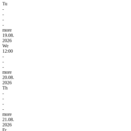
Tu
-
-
-
-
more
19.08.
2026
We
12:00
-
-
-
more
20.08.
2026
Th
-
-
-
-
more
21.08.
2026
Fr