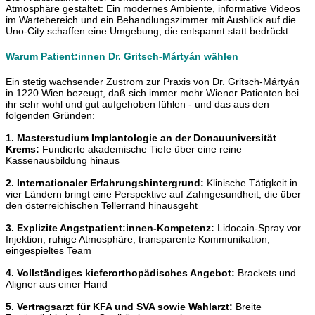
Atmosphäre gestaltet: Ein modernes Ambiente, informative Videos
im Wartebereich und ein Behandlungszimmer mit Ausblick auf die
Uno-City schaffen eine Umgebung, die entspannt statt bedrückt.
Warum Patient:innen Dr. Gritsch-Mártyán wählen
Ein stetig wachsender Zustrom zur Praxis von Dr. Gritsch-Mártyán
in 1220 Wien bezeugt, daß sich immer mehr Wiener Patienten bei
ihr sehr wohl und gut aufgehoben fühlen - und das aus den
folgenden Gründen:
1. Masterstudium Implantologie an der Donauuniversität
Krems:
Fundierte akademische Tiefe über eine reine
Kassenausbildung hinaus
2. Internationaler Erfahrungshintergrund:
Klinische Tätigkeit in
vier Ländern bringt eine Perspektive auf Zahngesundheit, die über
den österreichischen Tellerrand hinausgeht
3. Explizite Angstpatient:innen-Kompetenz:
Lidocain-Spray vor
Injektion, ruhige Atmosphäre, transparente Kommunikation,
eingespieltes Team
4. Vollständiges kieferorthopädisches Angebot:
Brackets und
Aligner aus einer Hand
5. Vertragsarzt für KFA und SVA sowie Wahlarzt:
Breite