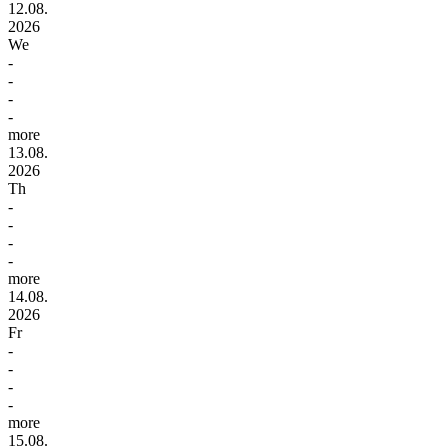
12.08.
2026
We
-
-
-
-
more
13.08.
2026
Th
-
-
-
-
more
14.08.
2026
Fr
-
-
-
-
more
15.08.