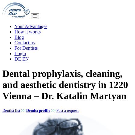
Your Advantages
How it works
Blog
Contact us
For Dentists
Login
DE
EN
Dental prophylaxis, cleaning,
and aesthetic dentistry in 1220
Vienna – Dr. Katalin Martyan
Dentist list
>>
Dentist profile
>>
Post a request