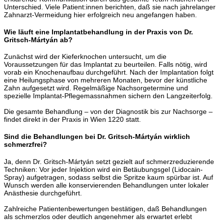
Unterschied. Viele Patient:innen berichten, daß sie nach jahrelanger
Zahnarzt-Vermeidung hier erfolgreich neu angefangen haben.
Wie läuft eine Implantatbehandlung in der Praxis von
Dr.
Gritsch-Mártyán
ab?
Zunächst wird der Kieferknochen untersucht, um die
Voraussetzungen für das Implantat zu beurteilen. Falls nötig, wird
vorab ein Knochenaufbau durchgeführt. Nach der Implantation folgt
eine Heilungsphase von mehreren Monaten, bevor der künstliche
Zahn aufgesetzt wird. Regelmäßige Nachsorgetermine und
spezielle Implantat-Pflegemassnahmen sichern den Langzeiterfolg.
Die gesamte Behandlung – von der Diagnostik bis zur Nachsorge –
findet direkt in der Praxis in Wien 1220 statt.
Sind die Behandlungen bei Dr. Gritsch-Mártyán wirklich
schmerzfrei?
Ja, denn Dr. Gritsch-Mártyán setzt gezielt auf schmerzreduzierende
Techniken: Vor jeder Injektion wird ein Betäubungsgel (Lidocain-
Spray) aufgetragen, sodass selbst die Spritze kaum spürbar ist. Auf
Wunsch werden alle konservierenden Behandlungen unter lokaler
Anästhesie durchgeführt.
Zahlreiche Patientenbewertungen bestätigen, daß Behandlungen
als schmerzlos oder deutlich angenehmer als erwartet erlebt