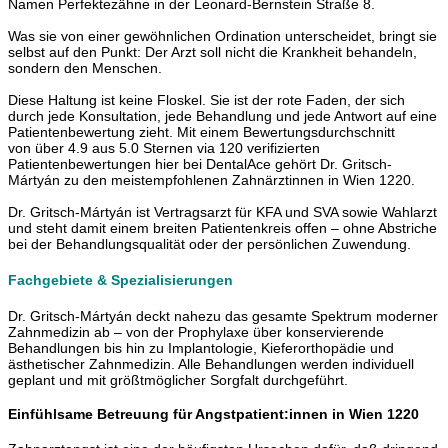
Namen Perfektezähne in der Leonard-Bernstein Straße 8.
Was sie von einer gewöhnlichen Ordination unterscheidet, bringt sie
selbst auf den Punkt: Der Arzt soll nicht die Krankheit behandeln,
sondern den Menschen.
Diese Haltung ist keine Floskel. Sie ist der rote Faden, der sich
durch jede Konsultation, jede Behandlung und jede Antwort auf eine
Patientenbewertung zieht. Mit einem Bewertungsdurchschnitt
von über 4.9 aus 5.0 Sternen via 120 verifizierten
Patientenbewertungen hier bei DentalAce gehört Dr. Gritsch-
Mártyán zu den meistempfohlenen Zahnärztinnen in Wien 1220.
Dr. Gritsch-Mártyán ist Vertragsarzt für KFA und SVA sowie Wahlarzt
und steht damit einem breiten Patientenkreis offen – ohne Abstriche
bei der Behandlungsqualität oder der persönlichen Zuwendung.
Fachgebiete & Spezialisierungen
Dr. Gritsch-Mártyán deckt nahezu das gesamte Spektrum moderner
Zahnmedizin ab – von der Prophylaxe über konservierende
Behandlungen bis hin zu Implantologie, Kieferorthopädie und
ästhetischer Zahnmedizin. Alle Behandlungen werden individuell
geplant und mit größtmöglicher Sorgfalt durchgeführt.
Einfühlsame Betreuung für Angstpatient:innen in Wien 1220